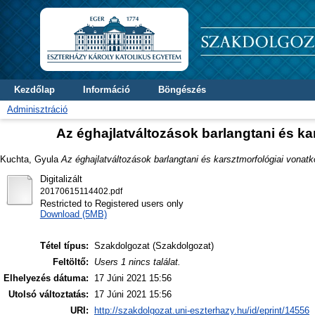
Kezdőlap
Információ
Böngészés
Adminisztráció
Az éghajlatváltozások barlangtani és k
Kuchta, Gyula
Az éghajlatváltozások barlangtani és karsztmorfológiai vona
Digitalizált
20170615114402.pdf
Restricted to Registered users only
Download (5MB)
Tétel típus:
Szakdolgozat (Szakdolgozat)
Feltöltő:
Users 1 nincs találat.
Elhelyezés dátuma:
17 Júni 2021 15:56
Utolsó változtatás:
17 Júni 2021 15:56
URI:
http://szakdolgozat.uni-eszterhazy.hu/id/eprint/14556