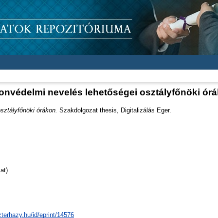
onvédelmi nevelés lehetőségei osztályfőnöki ór
sztályfőnöki órákon.
Szakdolgozat thesis, Digitalizálás Eger.
at)
zterhazy.hu/id/eprint/14576