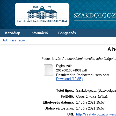
Kezdőlap
Információ
Böngészés
Adminisztráció
A h
Fodor, István
A honvédelmi nevelés lehetőségei o
Digitalizált
20170616074931.pdf
Restricted to Registered users only
Download (12MB)
Tétel típus:
Szakdolgozat (Szakdolgoz
Feltöltő:
Users 1 nincs találat.
Elhelyezés dátuma:
17 Júni 2021 15:57
Utolsó változtatás:
17 Júni 2021 15:57
URI:
http://szakdolgozat.uni-es