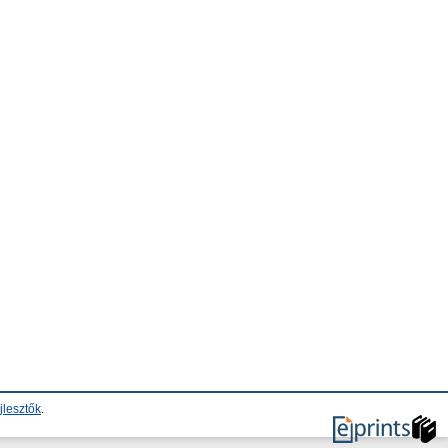
jlesztők
.