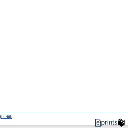
jlesztők
.