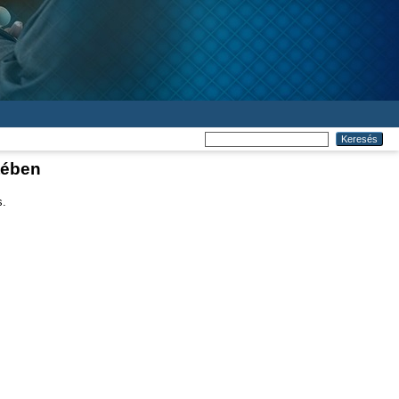
tében
s.