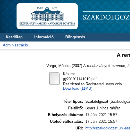
Kezdőlap
Információ
Böngészés
Adminisztráció
A re
Varga, Mónika
(2007)
A rendezvények szerepe, fe
Kézirat
gy201911141019.pdf
Restricted to Registered users only
Download (11MB)
Tétel típus:
Szakdolgozat (Szakdolgoz
Feltöltő:
Users 1 nincs találat.
Elhelyezés dátuma:
17 Júni 2021 15:57
Utolsó változtatás:
17 Júni 2021 15:57
URI:
http://szakdolgozat.uni-es