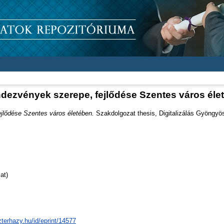
ndezvények szerepe, fejlődése Szentes város éle
jlődése Szentes város életében.
Szakdolgozat thesis, Digitalizálás Gyöngyö
at)
zterhazy.hu/id/eprint/14577