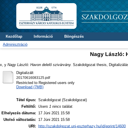
Kezdőlap
Információ
Böngészés
Adminisztráció
Nagy László: 
x, y
Nagy László: Havon delelő szivárvány.
Szakdolgozat thesis, Digitalizálá
Digitalizált
20170616083125.pdf
Restricted to Registered users only
Download (7MB)
Tétel típus:
Szakdolgozat (Szakdolgozat)
Feltöltő:
Users 1 nincs találat.
Elhelyezés dátuma:
17 Júni 2021 15:58
Utolsó változtatás:
17 Júni 2021 15:58
URI:
http://szakdolgozat.uni-eszterhazy.hu/id/eprint/14600