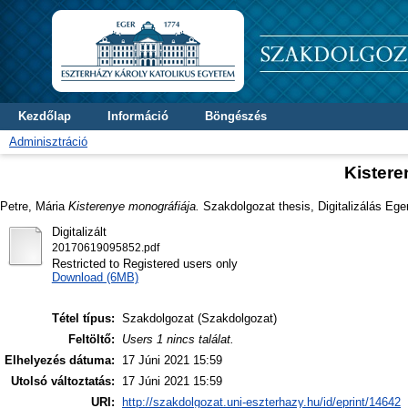
Kezdőlap
Információ
Böngészés
Adminisztráció
Kistere
Petre, Mária
Kisterenye monográfiája.
Szakdolgozat thesis, Digitalizálás Eger
Digitalizált
20170619095852.pdf
Restricted to Registered users only
Download (6MB)
Tétel típus:
Szakdolgozat (Szakdolgozat)
Feltöltő:
Users 1 nincs találat.
Elhelyezés dátuma:
17 Júni 2021 15:59
Utolsó változtatás:
17 Júni 2021 15:59
URI:
http://szakdolgozat.uni-eszterhazy.hu/id/eprint/14642