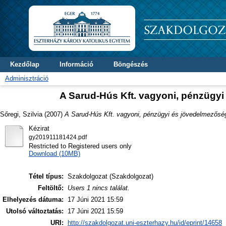
Kezdőlap
Információ
Böngészés
Adminisztráció
A Sarud-Hús Kft. vagyoni, pénzügyi
Sőregi, Szilvia
(2007)
A Sarud-Hús Kft. vagyoni, pénzügyi és jövedelmezőség
Kézirat
gy201911181424.pdf
Restricted to Registered users only
Download (10MB)
Tétel típus:
Szakdolgozat (Szakdolgozat)
Feltöltő:
Users 1 nincs találat.
Elhelyezés dátuma:
17 Júni 2021 15:59
Utolsó változtatás:
17 Júni 2021 15:59
URI:
http://szakdolgozat.uni-eszterhazy.hu/id/eprint/14658