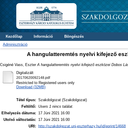
Kezdőlap
Információ
Böngészés
Adminisztráció
A hangulatteremtés nyelvi kifejező e
Csigéné Vass, Eszter
A hangulatteremtés nyelvi kifejező eszközei Dobos L
Digitalizált
20170620092148.pdf
Restricted to Registered users only
Download (32MB)
Tétel típus:
Szakdolgozat (Szakdolgozat)
Feltöltő:
Users 1 nincs találat.
Elhelyezés dátuma:
17 Júni 2021 16:00
Utolsó változtatás:
17 Júni 2021 16:00
URI:
http://szakdolgozat.uni-eszterhazy.hu/id/eprint/14668