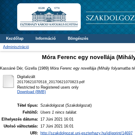
Kezdőlap
Információ
Böngészés
Adminisztráció
Móra Ferenc egy novellája (Mihály
Kassáné Dér, Gizella
(1989)
Móra Ferenc egy novellája (Mihály folyamatba té
Digitalizált
20170621070518_20170621070823.pdf
Restricted to Registered users only
Download (8MB)
Tétel típus:
Szakdolgozat (Szakdolgozat)
Feltöltő:
Users 1 nincs találat.
Elhelyezés dátuma:
17 Júni 2021 16:01
Utolsó változtatás:
17 Júni 2021 16:01
URI:
http://szakdolgozat.uni-eszterhazy.hu/id/eprint/14697