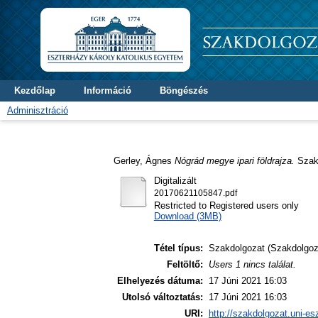
Kezdőlap
Információ
Böngészés
Adminisztráció
Gerley, Ágnes
Nógrád megye ipari földrajza.
Szakd
Digitalizált
20170621105847.pdf
Restricted to Registered users only
Download (3MB)
Tétel típus:
Szakdolgozat (Szakdolgoz
Feltöltő:
Users 1 nincs találat.
Elhelyezés dátuma:
17 Júni 2021 16:03
Utolsó változtatás:
17 Júni 2021 16:03
URI:
http://szakdolgozat.uni-es