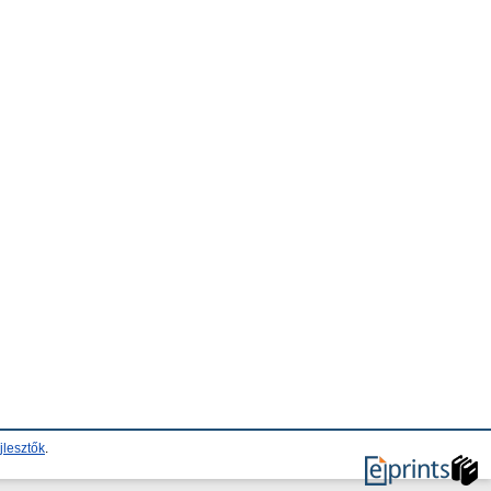
jlesztők
.