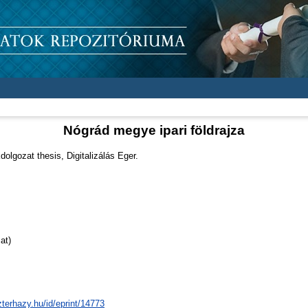
Nógrád megye ipari földrajza
olgozat thesis, Digitalizálás Eger.
at)
zterhazy.hu/id/eprint/14773