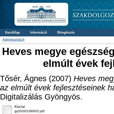
Kezdőlap
Információ
Böngészés
Adminisztráció
Heves megye egészségtu
elmúlt évek fe
Tősér, Ágnes
(2007)
Heves megy
az elmúlt évek fejlesztéseinek h
Digitalizálás Gyöngyös.
Kézirat
gy202001090932.pdf