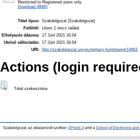
Restricted to Registered users only
Download (8MB)
Tétel típus:
Szakdolgozat (Szakdolgozat)
Feltöltő:
Users 1 nincs találat.
Elhelyezés dátuma:
17 Júni 2021 16:04
Utolsó változtatás:
17 Júni 2021 16:04
URI:
http://szakdolgozat.uni-eszterhazy.hu/id/eprint/14803
Actions (login require
Tétel szekesztése
Szakdolgozat, az alkalamzott szoftver:
EPrints 3
amit a
School of Electronics an