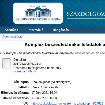
Kezdőlap
Információ
Böngészés
Adminisztráció
Komplex beszédtechnikai feladatok a
x, y
Komplex beszédtechnikai feladatok az anyanyelvi nevelésben és az éne
Digitalizált
20170622084612.pdf
Restricted to Registered users only
Download (6MB)
Tétel típus:
Szakdolgozat (Szakdolgozat)
Feltöltő:
Users 1 nincs találat.
Elhelyezés dátuma:
17 Júni 2021 16:04
Utolsó változtatás:
17 Júni 2021 16:04
URI:
http://szakdolgozat.uni-eszterhazy.hu/id/eprint/14821