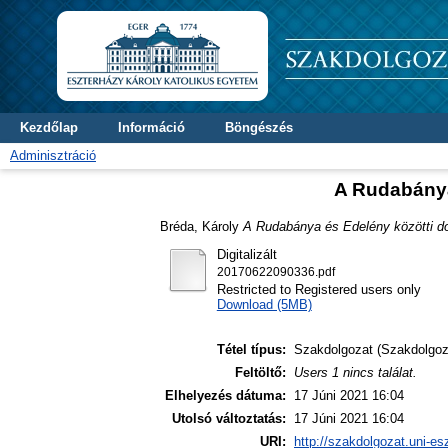
Kezdőlap
Információ
Böngészés
Adminisztráció
A Rudabánya
Bréda, Károly
A Rudabánya és Edelény közötti do
Digitalizált
20170622090336.pdf
Restricted to Registered users only
Download (5MB)
Tétel típus:
Szakdolgozat (Szakdolgoz
Feltöltő:
Users 1 nincs találat.
Elhelyezés dátuma:
17 Júni 2021 16:04
Utolsó változtatás:
17 Júni 2021 16:04
URI:
http://szakdolgozat.uni-es