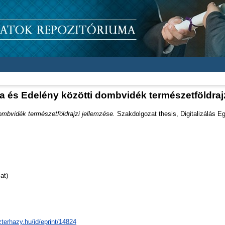
 és Edelény közötti dombvidék természetföldrajz
mbvidék természetföldrajzi jellemzése.
Szakdolgozat thesis, Digitalizálás Eg
at)
zterhazy.hu/id/eprint/14824