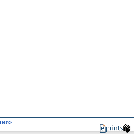
jlesztők
.