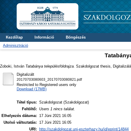
Kezdőlap
Információ
Böngészés
Adminisztráció
Tatabánya
Zoboki, István
Tatabánya településföldrajza.
Szakdolgozat thesis, Digitalizál
Digitalizált
20170703080603_20170703080821.pdf
Restricted to Registered users only
Download (17MB)
Tétel típus:
Szakdolgozat (Szakdolgozat)
Feltöltő:
Users 1 nincs találat.
Elhelyezés dátuma:
17 Júni 2021 16:05
Utolsó változtatás:
17 Júni 2021 16:05
URI:
http://szakdolgozat.uni-eszterhazy.hu/id/eprint/14844