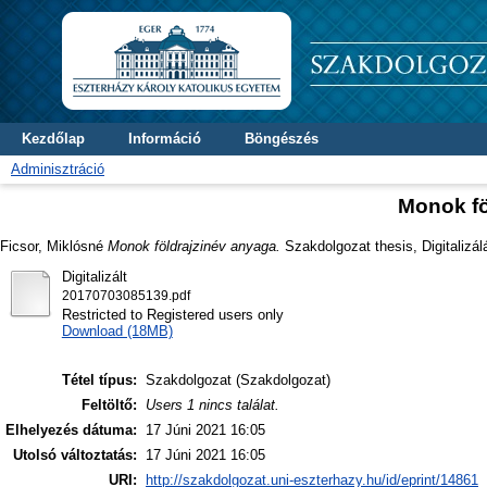
Kezdőlap
Információ
Böngészés
Adminisztráció
Monok fö
Ficsor, Miklósné
Monok földrajzinév anyaga.
Szakdolgozat thesis, Digitalizál
Digitalizált
20170703085139.pdf
Restricted to Registered users only
Download (18MB)
Tétel típus:
Szakdolgozat (Szakdolgozat)
Feltöltő:
Users 1 nincs találat.
Elhelyezés dátuma:
17 Júni 2021 16:05
Utolsó változtatás:
17 Júni 2021 16:05
URI:
http://szakdolgozat.uni-eszterhazy.hu/id/eprint/14861