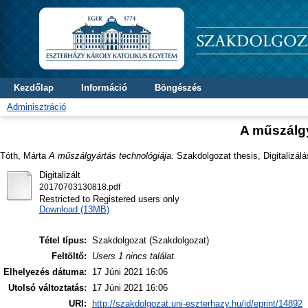
Kezdőlap
Információ
Böngészés
Adminisztráció
A műszálgy
Tóth, Márta
A műszálgyártás technológiája.
Szakdolgozat thesis, Digitalizálá
Digitalizált
20170703130818.pdf
Restricted to Registered users only
Download (13MB)
Tétel típus:
Szakdolgozat (Szakdolgozat)
Feltöltő:
Users 1 nincs találat.
Elhelyezés dátuma:
17 Júni 2021 16:06
Utolsó változtatás:
17 Júni 2021 16:06
URI:
http://szakdolgozat.uni-eszterhazy.hu/id/eprint/14892