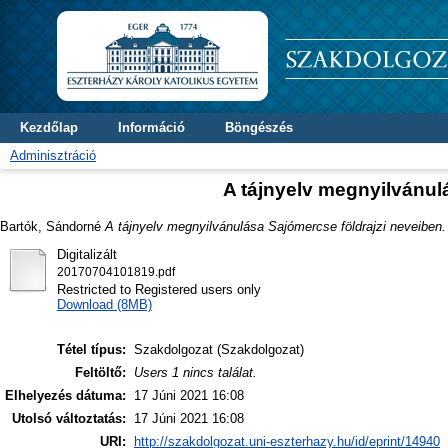
Kezdőlap
Információ
Böngészés
Adminisztráció
A tájnyelv megnyilvánul
Bartók, Sándorné
A tájnyelv megnyilvánulása Sajómercse földrajzi neveiben.
Digitalizált
20170704101819.pdf
Restricted to Registered users only
Download (8MB)
Tétel típus:
Szakdolgozat (Szakdolgozat)
Feltöltő:
Users 1 nincs találat.
Elhelyezés dátuma:
17 Júni 2021 16:08
Utolsó változtatás:
17 Júni 2021 16:08
URI:
http://szakdolgozat.uni-eszterhazy.hu/id/eprint/14940