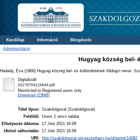
Kezdőlap
Információ
Böngészés
Adminisztráció
Hugyag község bel- és
Hadady, Éva
(1968)
Hugyag község bel- és külterületének földrajzi nevei.
Szak
Digitalizált
20170704124644.pdf
Restricted to Registered users only
Download (23MB)
Tétel típus:
Szakdolgozat (Szakdolgozat)
Feltöltő:
Users 1 nincs találat.
Elhelyezés dátuma:
17 Júni 2021 16:09
Utolsó változtatás:
17 Júni 2021 16:09
URI:
http://szakdolgozat.uni-eszterhazy.hu/id/eprint/14982