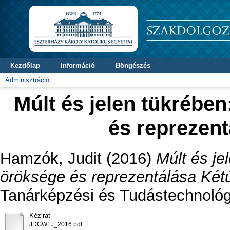
Kezdőlap
Információ
Böngészés
Adminisztráció
Múlt és jelen tükrében
és reprezen
Hamzók, Judit
(2016)
Múlt és je
öröksége és reprezentálása Két
Tanárképzési és Tudástechnológi
Kézirat
JDGWLJ_2016.pdf