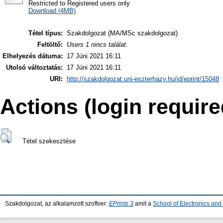
Restricted to Registered users only
Download (4MB)
Tétel típus:
Szakdolgozat (MA/MSc szakdolgozat)
Feltöltő:
Users 1 nincs találat.
Elhelyezés dátuma:
17 Júni 2021 16:11
Utolsó változtatás:
17 Júni 2021 16:11
URI:
http://szakdolgozat.uni-eszterhazy.hu/id/eprint/15048
Actions (login require
Tétel szekesztése
Szakdolgozat, az alkalamzott szoftver:
EPrints 3
amit a
School of Electronics an