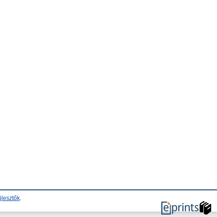
jlesztők
.