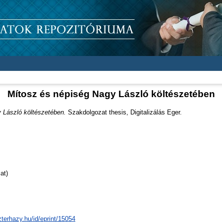
Mítosz és népiség Nagy László költészetében
 László költészetében.
Szakdolgozat thesis, Digitalizálás Eger.
at)
zterhazy.hu/id/eprint/15054