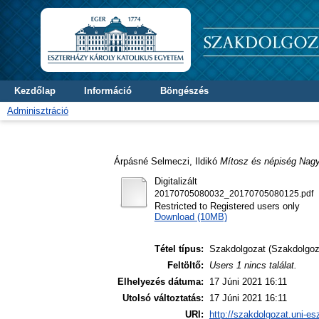
Kezdőlap
Információ
Böngészés
Adminisztráció
Árpásné Selmeczi, Ildikó
Mítosz és népiség Nagy
Digitalizált
20170705080032_20170705080125.pdf
Restricted to Registered users only
Download (10MB)
Tétel típus:
Szakdolgozat (Szakdolgoz
Feltöltő:
Users 1 nincs találat.
Elhelyezés dátuma:
17 Júni 2021 16:11
Utolsó változtatás:
17 Júni 2021 16:11
URI:
http://szakdolgozat.uni-es