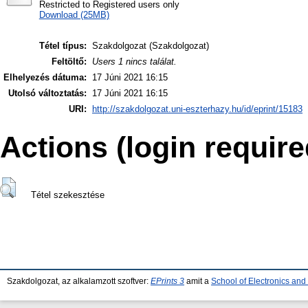
Restricted to Registered users only
Download (25MB)
Tétel típus:
Szakdolgozat (Szakdolgozat)
Feltöltő:
Users 1 nincs találat.
Elhelyezés dátuma:
17 Júni 2021 16:15
Utolsó változtatás:
17 Júni 2021 16:15
URI:
http://szakdolgozat.uni-eszterhazy.hu/id/eprint/15183
Actions (login require
Tétel szekesztése
Szakdolgozat, az alkalamzott szoftver:
EPrints 3
amit a
School of Electronics an