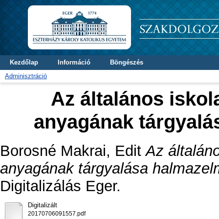
Kezdőlap
Információ
Böngészés
Adminisztráció
Az általános iskol
anyagának tárgyalá
Borosné Makrai, Edit
Az általán
anyagának tárgyalása halmazelm
Digitalizálás Eger.
Digitalizált
20170706091557.pdf