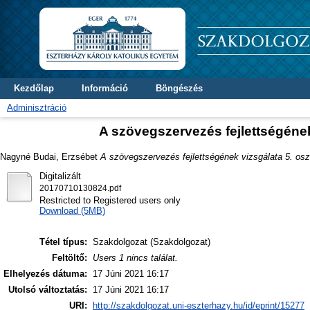
Kezdőlap
Információ
Böngészés
Adminisztráció
A szövegszervezés fejlettségéne
Nagyné Budai, Erzsébet
A szövegszervezés fejlettségének vizsgálata 5. os
Digitalizált
20170710130824.pdf
Restricted to Registered users only
Download (5MB)
Tétel típus:
Szakdolgozat (Szakdolgozat)
Feltöltő:
Users 1 nincs találat.
Elhelyezés dátuma:
17 Júni 2021 16:17
Utolsó változtatás:
17 Júni 2021 16:17
URI:
http://szakdolgozat.uni-eszterhazy.hu/id/eprint/15277