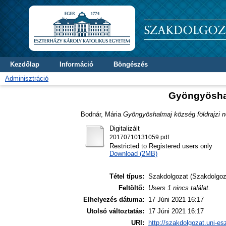
Kezdőlap
Információ
Böngészés
Adminisztráció
Gyöngyöshal
Bodnár, Mária
Gyöngyöshalmaj község földrajzi ne
Digitalizált
20170710131059.pdf
Restricted to Registered users only
Download (2MB)
Tétel típus:
Szakdolgozat (Szakdolgoz
Feltöltő:
Users 1 nincs találat.
Elhelyezés dátuma:
17 Júni 2021 16:17
Utolsó változtatás:
17 Júni 2021 16:17
URI:
http://szakdolgozat.uni-es