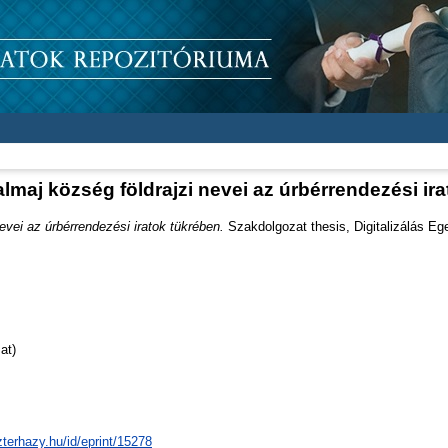
maj község földrajzi nevei az úrbérrendezési ira
vei az úrbérrendezési iratok tükrében.
Szakdolgozat thesis, Digitalizálás Ege
at)
zterhazy.hu/id/eprint/15278