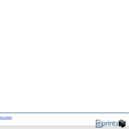
jlesztők
.