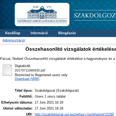
Kezdőlap
Információ
Böngészés
Adminisztráció
Összehasonlító vizsgálatok értékelés
Pacsai, Norbert
Összehasonlító vizsgálatok értékelése a hagyományos és a 
Digitalizált
20170711080935.pdf
Restricted to Registered users only
Download (5MB)
Tétel típus:
Szakdolgozat (Szakdolgozat)
Feltöltő:
Users 1 nincs találat.
Elhelyezés dátuma:
17 Júni 2021 16:18
Utolsó változtatás:
17 Júni 2021 16:18
URI:
http://szakdolgozat.uni-eszterhazy.hu/id/eprint/15295