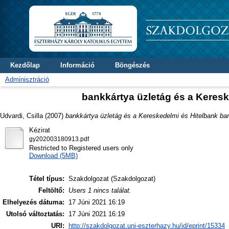
Kezdőlap
Információ
Böngészés
Adminisztráció
bankkártya üzletág és a Keresk
Udvardi, Csilla
(2007)
bankkártya üzletág és a Kereskedelmi és Hitelbank ba
Kézirat
gy202003180913.pdf
Restricted to Registered users only
Download (5MB)
Tétel típus:
Szakdolgozat (Szakdolgozat)
Feltöltő:
Users 1 nincs találat.
Elhelyezés dátuma:
17 Júni 2021 16:19
Utolsó változtatás:
17 Júni 2021 16:19
URI:
http://szakdolgozat.uni-eszterhazy.hu/id/eprint/15334