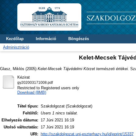
Kezdőlap
Információ
Böngészés
Adminisztráció
Kelet-Mecsek Tájvéde
Glasz, Miklós
(2005)
Kelet-Mecsek Tájvédelmi Körzet természeti értékei.
Sza
Kézirat
gy202003171008.pdf
Restricted to Registered users only
Download (8MB)
Tétel típus:
Szakdolgozat (Szakdolgozat)
Feltöltő:
Users 1 nincs találat.
Elhelyezés dátuma:
17 Júni 2021 16:19
Utolsó változtatás:
17 Júni 2021 16:19
URI:
http://szakdolgozat.uni-eszterhazy.hu/id/eprint/15337