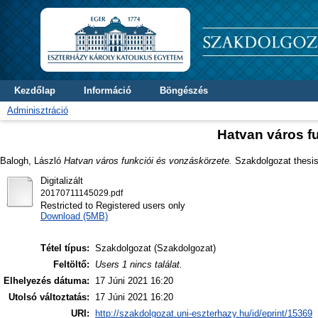
Kezdőlap
Információ
Böngészés
Adminisztráció
Hatvan város f
Balogh, László
Hatvan város funkciói és vonzáskörzete.
Szakdolgozat thesis,
Digitalizált
20170711145029.pdf
Restricted to Registered users only
Download (5MB)
Tétel típus:
Szakdolgozat (Szakdolgozat)
Feltöltő:
Users 1 nincs találat.
Elhelyezés dátuma:
17 Júni 2021 16:20
Utolsó változtatás:
17 Júni 2021 16:20
URI:
http://szakdolgozat.uni-eszterhazy.hu/id/eprint/15369