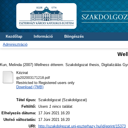
Kezdőlap
Információ
Böngészés
Adminisztráció
Wel
Kun, Melinda
(2007)
Wellness étterem.
Szakdolgozat thesis, Digitalizálás G
Kézirat
gy202003171218.pdf
Restricted to Registered users only
Download (7MB)
Tétel típus:
Szakdolgozat (Szakdolgozat)
Feltöltő:
Users 1 nincs találat.
Elhelyezés dátuma:
17 Júni 2021 16:20
Utolsó változtatás:
17 Júni 2021 16:20
URI:
http://szakdolgozat.uni-eszterhazy.hu/id/eprint/15373