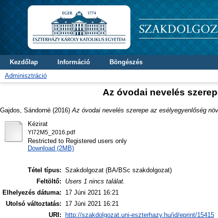
Kezdőlap
Információ
Böngészés
Adminisztráció
Az óvodai nevelés szere
Gajdos, Sándorné
(2016)
Az óvodai nevelés szerepe az esélyegyenlőség nö
Kézirat
YI72M5_2016.pdf
Restricted to Registered users only
Download (2MB)
Tétel típus:
Szakdolgozat (BA/BSc szakdolgozat)
Feltöltő:
Users 1 nincs találat.
Elhelyezés dátuma:
17 Júni 2021 16:21
Utolsó változtatás:
17 Júni 2021 16:21
URI:
http://szakdolgozat.uni-eszterhazy.hu/id/eprint/15415