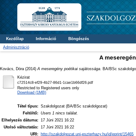
Kezdőlap
Információ
Böngészés
Adminisztráció
A meseregény
Kovács, Dóra
(2014)
A meseregény poétikai sajátossága.
BA/BSc szakdolgoz
Kézirat
c72514c8-ef29-4b27-86d1-1cae1b66df26.pdf
Restricted to Registered users only
Download (1MB)
Tétel típus:
Szakdolgozat (BA/BSc szakdolgozat)
Feltöltő:
Users 1 nincs találat.
Elhelyezés dátuma:
17 Júni 2021 16:22
Utolsó változtatás:
17 Júni 2021 16:22
URI:
http://szakdolgozat.uni-eszterhazy.hu/id/eprint/15465