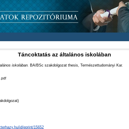
Táncoktatás az általános iskolában
alános iskolában.
BA/BSc szakdolgozat thesis, Természettudományi Kar.
.pdf
akdolgozat)
zterhazy.hu/id/eprint/15652