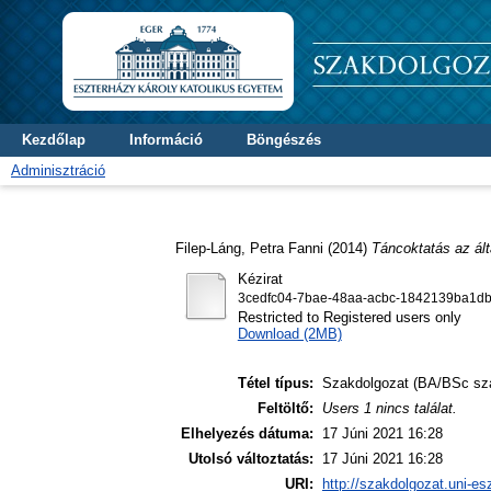
Kezdőlap
Információ
Böngészés
Adminisztráció
Filep-Láng, Petra Fanni
(2014)
Táncoktatás az ált
Kézirat
3cedfc04-7bae-48aa-acbc-1842139ba1db
Restricted to Registered users only
Download (2MB)
Tétel típus:
Szakdolgozat (BA/BSc sz
Feltöltő:
Users 1 nincs találat.
Elhelyezés dátuma:
17 Júni 2021 16:28
Utolsó változtatás:
17 Júni 2021 16:28
URI:
http://szakdolgozat.uni-es