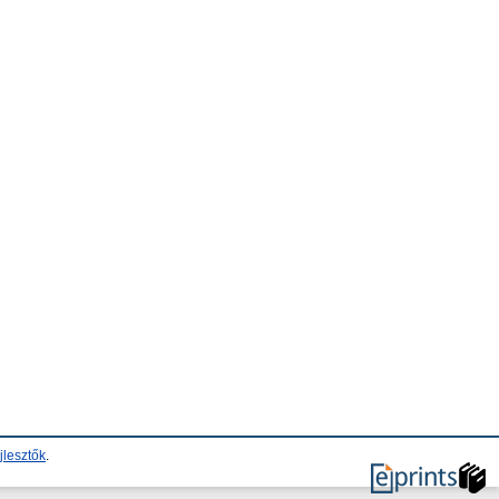
jlesztők
.