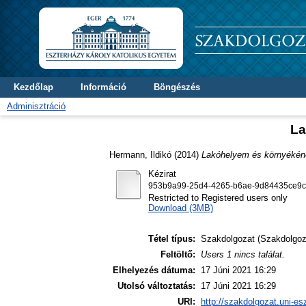
Kezdőlap
Információ
Böngészés
Adminisztráció
La
Hermann, Ildikó
(2014)
Lakóhelyem és környéké
Kézirat
953b9a99-25d4-4265-b6ae-9d84435ce9c
Restricted to Registered users only
Download (3MB)
Tétel típus:
Szakdolgozat (Szakdolgoz
Feltöltő:
Users 1 nincs találat.
Elhelyezés dátuma:
17 Júni 2021 16:29
Utolsó változtatás:
17 Júni 2021 16:29
URI:
http://szakdolgozat.uni-es