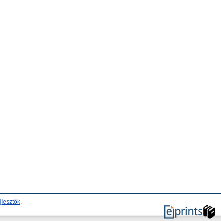
jlesztők
.