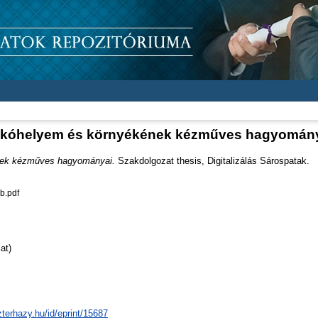
kóhelyem és környékének kézműves hagyomán
nek kézműves hagyományai.
Szakdolgozat thesis, Digitalizálás Sárospatak.
b.pdf
at)
zterhazy.hu/id/eprint/15687