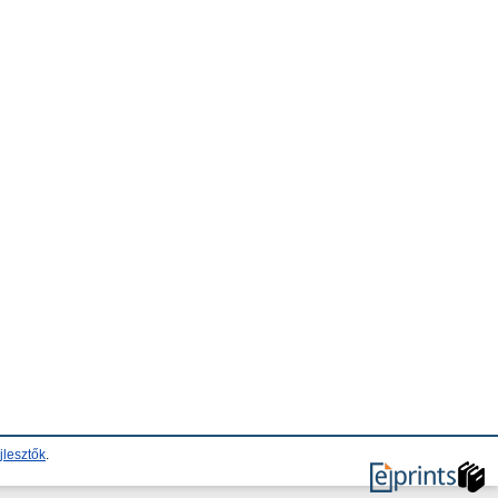
jlesztők
.