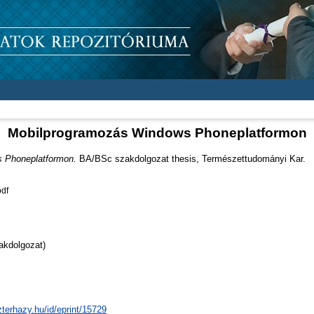
Mobilprogramozás Windows Phoneplatformon
 Phoneplatformon.
BA/BSc szakdolgozat thesis, Természettudományi Kar.
df
akdolgozat)
zterhazy.hu/id/eprint/15729