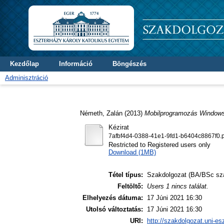
Kezdőlap
Információ
Böngészés
Adminisztráció
Németh, Zalán
(2013)
Mobilprogramozás Windows
Kézirat
7afbf4d4-0388-41e1-9fd1-b6404c8867f0.p
Restricted to Registered users only
Download (1MB)
Tétel típus:
Szakdolgozat (BA/BSc sz
Feltöltő:
Users 1 nincs találat.
Elhelyezés dátuma:
17 Júni 2021 16:30
Utolsó változtatás:
17 Júni 2021 16:30
URI:
http://szakdolgozat.uni-es