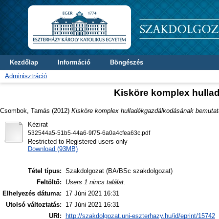
Kezdőlap
Információ
Böngészés
Adminisztráció
Kisköre komplex hull
Csombok, Tamás
(2012)
Kisköre komplex hulladékgazdálkodásának bemutat
Kézirat
532544a5-51b5-44a6-9f75-6a0a4cfea63c.pdf
Restricted to Registered users only
Download (93MB)
Tétel típus:
Szakdolgozat (BA/BSc szakdolgozat)
Feltöltő:
Users 1 nincs találat.
Elhelyezés dátuma:
17 Júni 2021 16:31
Utolsó változtatás:
17 Júni 2021 16:31
URI:
http://szakdolgozat.uni-eszterhazy.hu/id/eprint/15742