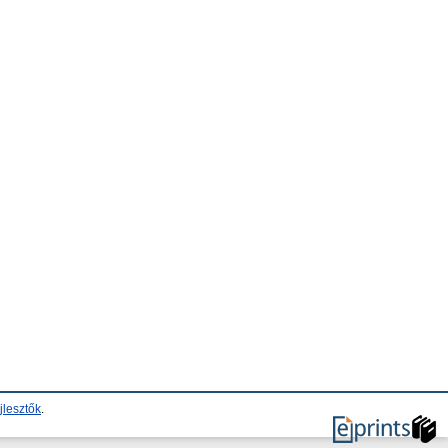
jlesztők
.