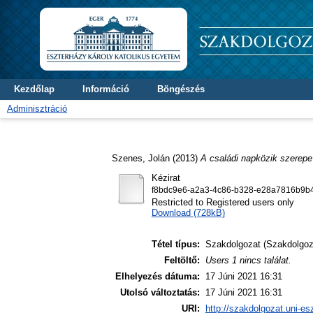
Kezdőlap
Információ
Böngészés
Adminisztráció
Szenes, Jolán
(2013)
A családi napközik szerep
Kézirat
f8bdc9e6-a2a3-4c86-b328-e28a7816b9b4
Restricted to Registered users only
Download (728kB)
Tétel típus:
Szakdolgozat (Szakdolgoz
Feltöltő:
Users 1 nincs találat.
Elhelyezés dátuma:
17 Júni 2021 16:31
Utolsó változtatás:
17 Júni 2021 16:31
URI:
http://szakdolgozat.uni-es