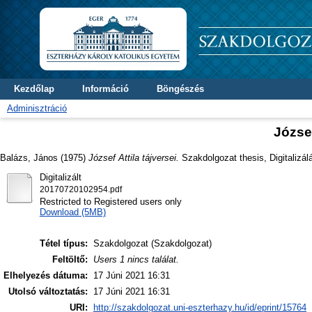
Kezdőlap
Információ
Böngészés
Adminisztráció
József
Balázs, János
(1975)
József Attila tájversei.
Szakdolgozat thesis, Digitalizál
Digitalizált
20170720102954.pdf
Restricted to Registered users only
Download (5MB)
Tétel típus:
Szakdolgozat (Szakdolgozat)
Feltöltő:
Users 1 nincs találat.
Elhelyezés dátuma:
17 Júni 2021 16:31
Utolsó változtatás:
17 Júni 2021 16:31
URI:
http://szakdolgozat.uni-eszterhazy.hu/id/eprint/15764