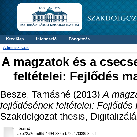
Kezdőlap
Információ
Böngészés
Adminisztráció
A magzatok és a csecs
feltételei: Fejlődés
Besze, Tamásné
(2013)
A magza
fejlődésének feltételei: Fejlőd
Szakdolgozat thesis, Digitalizálá
Kézirat
a7e22a2e-5d6d-4494-8345-b72a170f3858.pdf