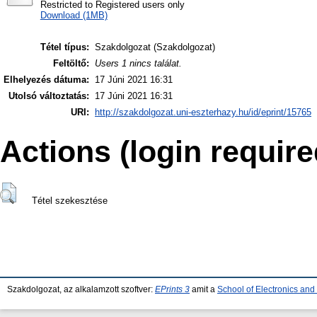
Restricted to Registered users only
Download (1MB)
Tétel típus:
Szakdolgozat (Szakdolgozat)
Feltöltő:
Users 1 nincs találat.
Elhelyezés dátuma:
17 Júni 2021 16:31
Utolsó változtatás:
17 Júni 2021 16:31
URI:
http://szakdolgozat.uni-eszterhazy.hu/id/eprint/15765
Actions (login require
Tétel szekesztése
Szakdolgozat, az alkalamzott szoftver:
EPrints 3
amit a
School of Electronics an