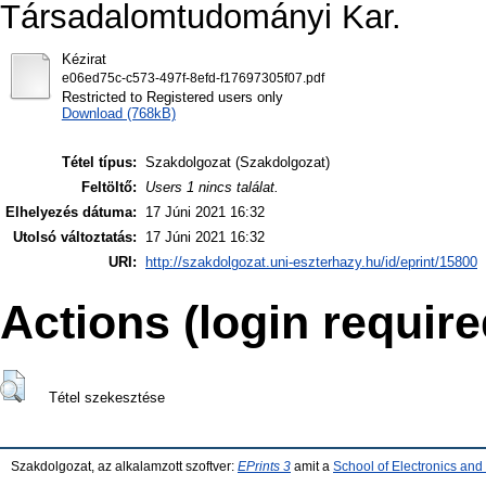
Társadalomtudományi Kar.
Kézirat
e06ed75c-c573-497f-8efd-f17697305f07.pdf
Restricted to Registered users only
Download (768kB)
Tétel típus:
Szakdolgozat (Szakdolgozat)
Feltöltő:
Users 1 nincs találat.
Elhelyezés dátuma:
17 Júni 2021 16:32
Utolsó változtatás:
17 Júni 2021 16:32
URI:
http://szakdolgozat.uni-eszterhazy.hu/id/eprint/15800
Actions (login require
Tétel szekesztése
Szakdolgozat, az alkalamzott szoftver:
EPrints 3
amit a
School of Electronics an