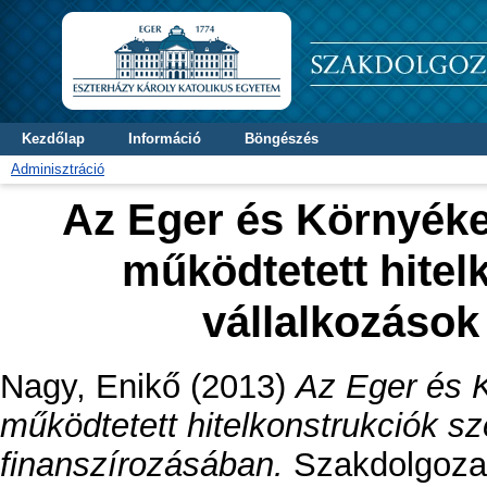
Kezdőlap
Információ
Böngészés
Adminisztráció
Az Eger és Környéke
működtetett hitel
vállalkozások
Nagy, Enikő
(2013)
Az Eger és K
működtetett hitelkonstrukciók s
finanszírozásában.
Szakdolgozat