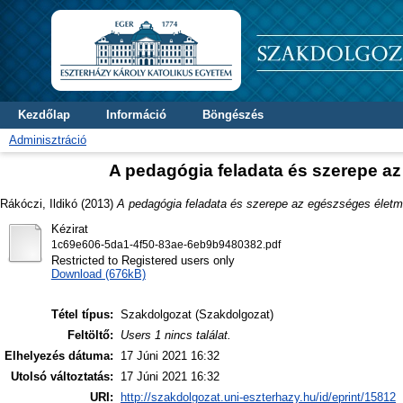
Kezdőlap
Információ
Böngészés
Adminisztráció
A pedagógia feladata és szerepe az 
Rákóczi, Ildikó
(2013)
A pedagógia feladata és szerepe az egészséges életmód
Kézirat
1c69e606-5da1-4f50-83ae-6eb9b9480382.pdf
Restricted to Registered users only
Download (676kB)
Tétel típus:
Szakdolgozat (Szakdolgozat)
Feltöltő:
Users 1 nincs találat.
Elhelyezés dátuma:
17 Júni 2021 16:32
Utolsó változtatás:
17 Júni 2021 16:32
URI:
http://szakdolgozat.uni-eszterhazy.hu/id/eprint/15812