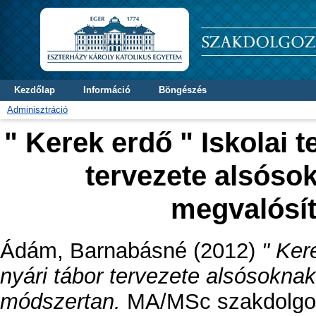
Kezdőlap
Információ
Böngészés
Adminisztráció
" Kerek erdő " Iskolai 
tervezete alsóso
megvalósí
Ádám, Barnabásné
(2012)
" Ker
nyári tábor tervezete alsósoknak
módszertan.
MA/MSc szakdolgozat