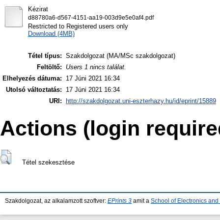
Kézirat
d88780a6-d567-4151-aa19-003d9e5e0af4.pdf
Restricted to Registered users only
Download (4MB)
Tétel típus:
Szakdolgozat (MA/MSc szakdolgozat)
Feltöltő:
Users 1 nincs találat.
Elhelyezés dátuma:
17 Júni 2021 16:34
Utolsó változtatás:
17 Júni 2021 16:34
URI:
http://szakdolgozat.uni-eszterhazy.hu/id/eprint/15889
Actions (login require
Tétel szekesztése
Szakdolgozat, az alkalamzott szoftver:
EPrints 3
amit a
School of Electronics an