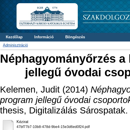
Kezdőlap
Információ
Böngészés
Adminisztráció
Néphagyományőrzés a k
jellegű óvodai cs
Kelemen, Judit
(2014)
Néphagyo
program jellegű óvodai csoport
thesis, Digitalizálás Sárospatak.
Kézirat
47bf77b7-10b8-478d-9be4-15e3d6ed0f24.pdf