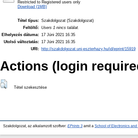
Restricted to Registered users only
Download (1MB)
Tétel típus:
Szakdolgozat (Szakdolgozat)
Feltöltő:
Users 1 nincs találat.
Elhelyezés dátuma:
17 Júni 2021 16:35
Utolsó változtatás:
17 Júni 2021 16:35
URI:
http://szakdolgozat.uni-eszterhazy.hu/id/eprint/15919
Actions (login require
Tétel szekesztése
Szakdolgozat, az alkalamzott szoftver:
EPrints 3
amit a
School of Electronics an