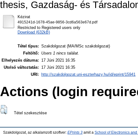
thesis, Gazdaság- és Társadalo
Kézirat
4915241d-1678-45ae-9856-3cd6a563e67d.pdf
Restricted to Registered users only
Download (632kB)
Tétel típus:
Szakdolgozat (MA/MSc szakdolgozat)
Feltöltő:
Users 1 nincs találat.
Elhelyezés dátuma:
17 Júni 2021 16:35
Utolsó változtatás:
17 Júni 2021 16:35
URI:
http://szakdolgozat.uni-eszterhazy.hu/id/eprint/15941
Actions (login require
Tétel szekesztése
Szakdolgozat, az alkalamzott szoftver:
EPrints 3
amit a
School of Electronics an