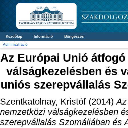
Kezdőlap
Információ
Böngészés
Adminisztráció
Az Európai Unió átfogó
válságkezelésben és 
uniós szerepvállalás S
Szentkatolnay, Kristóf
(2014)
Az
nemzetközi válságkezelésben é
szerepvállalás Szomáliában és A