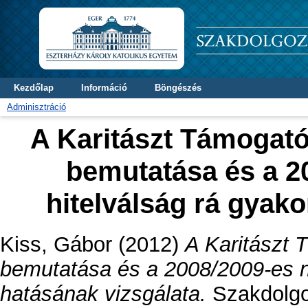
Kezdőlap
Információ
Böngészés
Adminisztráció
A Karitászt Támogat
bemutatása és a 2
hitelválság rá gyako
Kiss, Gábor
(2012)
A Karitászt
bemutatása és a 2008/2009-es ne
hatásának vizsgálata.
Szakdolgo