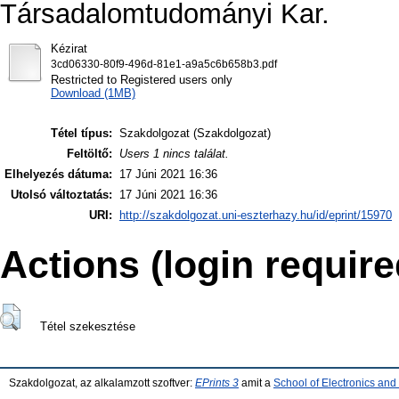
Társadalomtudományi Kar.
Kézirat
3cd06330-80f9-496d-81e1-a9a5c6b658b3.pdf
Restricted to Registered users only
Download (1MB)
Tétel típus:
Szakdolgozat (Szakdolgozat)
Feltöltő:
Users 1 nincs találat.
Elhelyezés dátuma:
17 Júni 2021 16:36
Utolsó változtatás:
17 Júni 2021 16:36
URI:
http://szakdolgozat.uni-eszterhazy.hu/id/eprint/15970
Actions (login require
Tétel szekesztése
Szakdolgozat, az alkalamzott szoftver:
EPrints 3
amit a
School of Electronics an