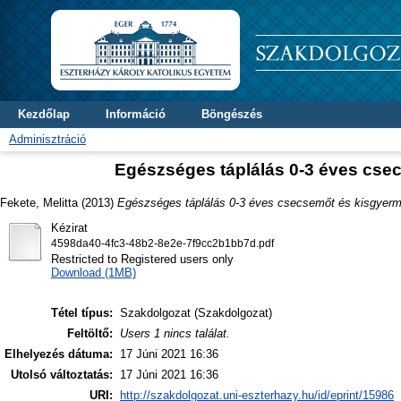
Kezdőlap
Információ
Böngészés
Adminisztráció
Egészséges táplálás 0-3 éves cse
Fekete, Melitta
(2013)
Egészséges táplálás 0-3 éves csecsemőt és kisgyerm
Kézirat
4598da40-4fc3-48b2-8e2e-7f9cc2b1bb7d.pdf
Restricted to Registered users only
Download (1MB)
Tétel típus:
Szakdolgozat (Szakdolgozat)
Feltöltő:
Users 1 nincs találat.
Elhelyezés dátuma:
17 Júni 2021 16:36
Utolsó változtatás:
17 Júni 2021 16:36
URI:
http://szakdolgozat.uni-eszterhazy.hu/id/eprint/15986