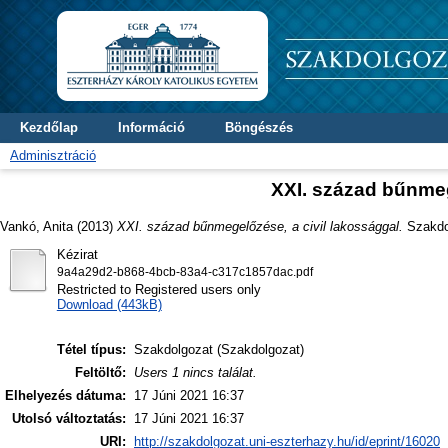
Kezdőlap
Információ
Böngészés
Adminisztráció
XXI. század bűnmeg
Vankó, Anita
(2013)
XXI. század bűnmegelőzése, a civil lakossággal.
Szakdol
Kézirat
9a4a29d2-b868-4bcb-83a4-c317c1857dac.pdf
Restricted to Registered users only
Download (443kB)
Tétel típus:
Szakdolgozat (Szakdolgozat)
Feltöltő:
Users 1 nincs találat.
Elhelyezés dátuma:
17 Júni 2021 16:37
Utolsó változtatás:
17 Júni 2021 16:37
URI:
http://szakdolgozat.uni-eszterhazy.hu/id/eprint/16020