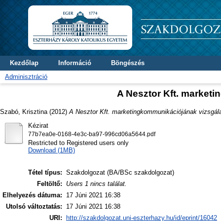
Kezdőlap
Információ
Böngészés
Adminisztráció
A Nesztor Kft. market
Szabó, Krisztina
(2012)
A Nesztor Kft. marketingkommunikációjának vizsgála
Kézirat
77b7ea0e-0168-4e3c-ba97-996cd06a5644.pdf
Restricted to Registered users only
Download (1MB)
Tétel típus:
Szakdolgozat (BA/BSc szakdolgozat)
Feltöltő:
Users 1 nincs találat.
Elhelyezés dátuma:
17 Júni 2021 16:38
Utolsó változtatás:
17 Júni 2021 16:38
URI:
http://szakdolgozat.uni-eszterhazy.hu/id/eprint/16042