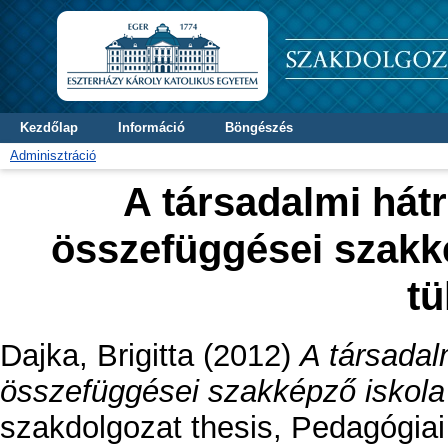
Kezdőlap
Információ
Böngészés
Adminisztráció
A társadalmi hátr
összefüggései szakk
t
Dajka, Brigitta
(2012)
A társadal
összefüggései szakképző iskola
szakdolgozat thesis, Pedagógiai