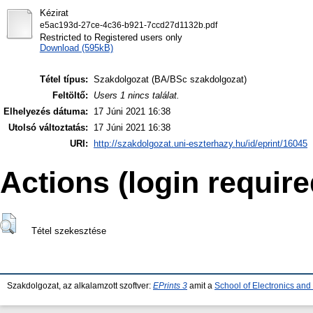
Kézirat
e5ac193d-27ce-4c36-b921-7ccd27d1132b.pdf
Restricted to Registered users only
Download (595kB)
Tétel típus:
Szakdolgozat (BA/BSc szakdolgozat)
Feltöltő:
Users 1 nincs találat.
Elhelyezés dátuma:
17 Júni 2021 16:38
Utolsó változtatás:
17 Júni 2021 16:38
URI:
http://szakdolgozat.uni-eszterhazy.hu/id/eprint/16045
Actions (login require
Tétel szekesztése
Szakdolgozat, az alkalamzott szoftver:
EPrints 3
amit a
School of Electronics an