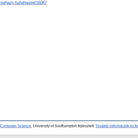
zterhazy.hu/id/eprint/16047
d Computer Science
, University of Southampton fejlesztett.
További információk és fe