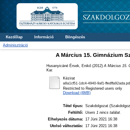
Kezdőlap
Információ
Böngészés
Adminisztráció
A Március 15. Gimnázium S
Husanyicáné Érsek, Enikő
(2012)
A Március 15. 
Kar.
Kézirat
a8a1cf51-1dc4-4940-9af1-ffedffa92ada.pd
Restricted to Registered users only
Download (4MB)
Tétel típus:
Szakdolgozat (Szakdolgoz
Feltöltő:
Users 1 nincs találat.
Elhelyezés dátuma:
17 Júni 2021 16:38
Utolsó változtatás:
17 Júni 2021 16:38