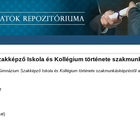
zakképző Iskola és Kollégium története szakmun
Gimnázium Szakképző Iskola és Kollégium története szakmunkásképzéstől a
f
at)