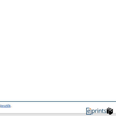
jlesztők
.