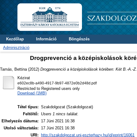
Kezdőlap
Információ
Böngészés
Adminisztráció
Drogprevenció a középiskolások köréb
Tamás, Bettina
(2012)
Drogprevenció a középiskolások körében: Két B.-A.-Z.
Kézirat
e602ec8b-a490-4917-9b97-4872e0b2d48d.pdf
Restricted to Registered users only
Download (1MB)
Tétel típus:
Szakdolgozat (Szakdolgozat)
Feltöltő:
Users 1 nincs találat.
Elhelyezés dátuma:
17 Júni 2021 16:38
Utolsó változtatás:
17 Júni 2021 16:38
URI:
http://szakdolgozat.uni-eszterhazy.hu/id/eprint/16061