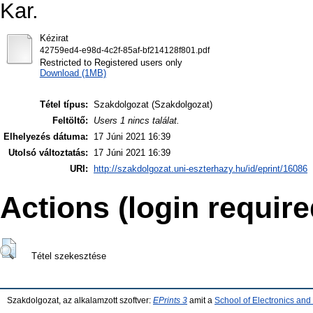
Kar.
Kézirat
42759ed4-e98d-4c2f-85af-bf214128f801.pdf
Restricted to Registered users only
Download (1MB)
Tétel típus:
Szakdolgozat (Szakdolgozat)
Feltöltő:
Users 1 nincs találat.
Elhelyezés dátuma:
17 Júni 2021 16:39
Utolsó változtatás:
17 Júni 2021 16:39
URI:
http://szakdolgozat.uni-eszterhazy.hu/id/eprint/16086
Actions (login require
Tétel szekesztése
Szakdolgozat, az alkalamzott szoftver:
EPrints 3
amit a
School of Electronics an