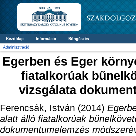
Kezdőlap
Információ
Böngészés
Adminisztráció
Egerben és Eger környék
fiatalkorúak bűnelk
vizsgálata dokumen
Ferencsák, István
(2014)
Egerbe
alatt álló fiatalkorúak bűnelköv
dokumentumelemzés módszerév