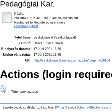
Pedagógiai Kar.
Kézirat
2d1ddb7d-71fe-4e82-9993-406c82c516d5.pdf
Restricted to Registered users only
Download (1MB)
Tétel típus:
Szakdolgozat (Szakdolgozat)
Feltöltő:
Users 1 nincs találat.
Elhelyezés dátuma:
17 Júni 2021 16:39
Utolsó változtatás:
17 Júni 2021 16:39
URI:
http://szakdolgozat.uni-eszterhazy.hu/id/eprint/16104
Actions (login require
Tétel szekesztése
Szakdolgozat, az alkalamzott szoftver:
EPrints 3
amit a
School of Electronics an