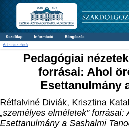
Kezdőlap
Információ
Böngészés
Adminisztráció
Pedagógiai nézetek
forrásai: Ahol ör
Esettanulmány 
Rétfalviné Diviák, Krisztina Katal
„személyes elméletek” forrásai: 
Esettanulmány a Sashalmi Tanod